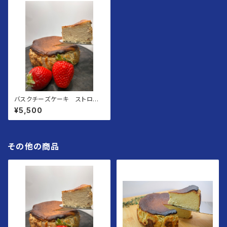
バスクチーズケーキ ストロベ
リー
¥5,500
その他の商品